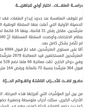
دراســـة الملفــــات.. اختبار أولي للجاهزيــــة
لم تتوقف المنافسة عند حدود إيداع الملفات، فقد ا
لم تتّضح بشكل كامل بعد.
المترشّحين المستخلفين قيد المعالجة 2878 مترشّحا.
قبول 364 مترشّحا بنسبة 70 بالمائة ورفض 164 مترشّحا بنسبة 30 بالمائة، مع استمرار معالجة ملفات 84 مترشّحا مستخلفا.
حضــور لافـــت للأحــــزاب الناشئـة والقــوائم الحــــرّة
من بين أبرز المؤشّرات التي أفرزتها هذه المرحلة، 
الأحزاب الكبرى، سجّلت أحزاب متوسطة وصغيرة حضور