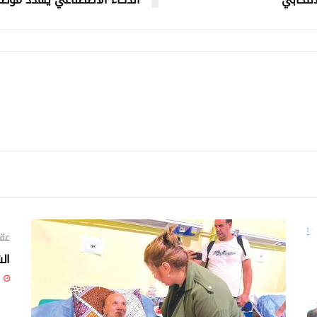
عقب
ال
22 جويلية 6