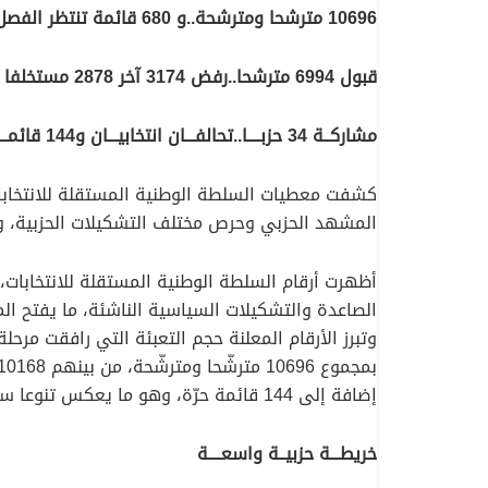
10696 مترشحا ومترشحة..و 680 قائمة تنتظر الفصل النهائي
قبول 6994 مترشحا..رفض 3174 آخر 2878 مستخلفا قيد المعالجة
مشاركــة 34 حزبــــا..تحالفـــان انتخابيـــان و144 قائمــة حرة
المشهد الحزبي وحرص مختلف التشكيلات الحزبية، وا
أظهرت أرقام السلطة الوطنية المستقلة للانتخابات، 
الصاعدة والتشكيلات السياسية الناشئة، ما يفتح الم
إضافة إلى 144 قائمة حرّة، وهو ما يعكس تنوعا سياسيا لافتا واتّساعا في دائرة التنافس.
خريطـــة حزبيــة واسعــــة