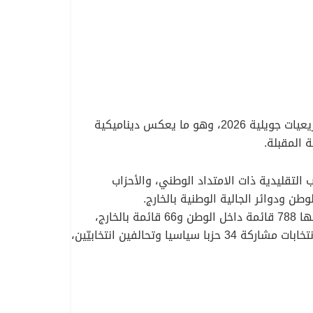
كشفت معطيات السلطة الوطنية المستقلة للانتخابات، عن مشاركة واسعة للأحزاب السياسية والقوائم الحرّة، في تشريعيات جويلية 2026، وهو ما يعكس ديناميكية
 المقبلة.
التقليدية ذات الامتداد الوطني، والأحزاب
ن ودوائر الجالية الوطنية بالخارج.
وتبرز الأرقام المعلنة حجم التعبئة التي رافقت مرحلة إيداع ملفات الترشّح، حيث بلغ عدد القوائم المودعة 854 قائمة، منها 788 قائمة داخل الوطن و66 قائمة بالخارج،
بمجموع 10696 مترشّحا ومترشّحة، من بينهم 10168 مترشّحا داخل الوطن و528 مترشّحا في الخارج، كما سجّلت هذه الانتخابات مشاركة 34 حزبا سياسيا وتحالفين انتخابيّين،