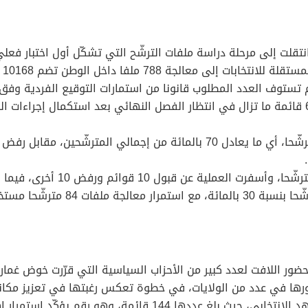
نتقلت إلى مرحلة دراسة ملفات الترشّح التي تشكّل أول اختبار فعل
بنظام الانتخابات.وأوضحت السلطة المستقلة أنّ 680 قائمة ما تزال في انتظار الفصل النهائي بع
الحضور اللافت لعدد كبير من الأحزاب السياسية التي قرّرت خوض غما
ها في عدد من الولايات، في خطوة تعكس رغبتها في تعزيز مكانتها
كما يبرز حضور القوائم الحرّة كعنصر مهم في المشهد الانتخابي، حيث 