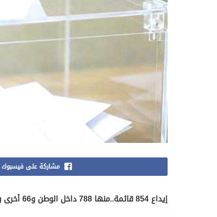
مشاركة على فيسبوك
إيداع 854 قائمة..منها 788 داخل الوطن و66 أخرى بالخارج