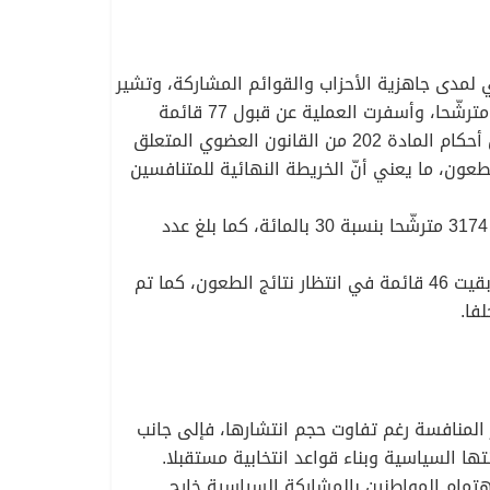
ي لمدى جاهزية الأحزاب والقوائم المشاركة، وتشير
الحصيلة الأولية التي أعلنت عنها السلطة الوطنية المستقلة للانتخابات إلى معالجة 788 ملفا داخل الوطن تضم 10168 مترشّحا، وأسفرت العملية عن قبول 77 قائمة
مترشّحين، مقابل رفض 31 قائمة، بينها 16 قائمة لم تستوف العدد المطلوب قانونا من استمارات التوقيع الفردية وفق أحكام المادة 202 من القانون العضوي المتعلق
د استكمال إجراءات الطعون، ما يعني أنّ الخريطة النهائية للمتنافسين
أمّا على مستوى المترشّحين، فقد تمّ قبول 6994 مترشّحا، أي ما يعادل 70 بالمائة من إجمالي المترشّحين، مقابل رفض 3174 مترشّحا بنسبة 30 بالمائة، كما بلغ عدد
وفي دوائر الخارج، تمّت معالجة 66 ملفا تضم 528 مترشّحا، وأسفرت العملية عن قبول 10 قوائم ورفض 10 أخرى، فيما بقيت 46 قائمة في انتظار نتائج الطعون، كما تم
ر المنافسة رغم تفاوت حجم انتشارها، فإلى جانب
 السياسية وبناء قواعد انتخابية مستقبلا.
بلغ عددها 144 قائمة، وهو رقم يؤكّد استمرار اهتمام المواطنين بالمشاركة السياسية خارج