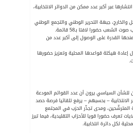
ارها عبر أكبر عدد ممكن من الدوائر الانتخابية،
 في عدد القوائم المودعة، جبهة المستقبل التي أودعت 76 قائمة بين الداخل والخارج، جبهة التحرير الوطني والتجمع الوطني
يمنحها القدرة على الوصول إلى أكبر عدد من
ل إعادة هيكلة قواعدها المحلية وتعزيز حضورها
.
ن للشأن السياسي يرون أن عدد القوائم المودعة
ر الانتخابية – بحسبهم – يرفع تلقائيا فرصة حصد
ة المترشّحين، ومدى تجذّر الحزب في المجتمع
يات تعرف حضورا قويا للأحزاب التقليدية، فيما تبرز
حلية لكل دائرة انتخابية.