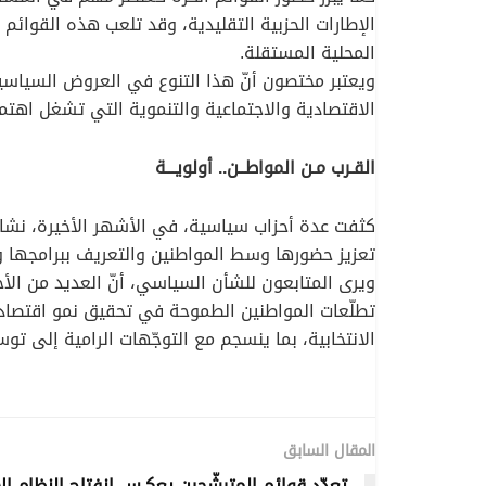
الإطارات الحزبية التقليدية، وقد تلعب هذه القوائم 
المحلية المستقلة.
ويعتبر مختصون أنّ هذا التنوع في العروض السياسية 
الاقتصادية والاجتماعية والتنموية التي تشغل اهتما
القـرب مـن المواطــن.. أولويـــة
كثفت عدة أحزاب سياسية، في الأشهر الأخيرة، نشاطه
تعزيز حضورها وسط المواطنين والتعريف ببرامجها وت
ويرى المتابعون للشأن السياسي، أنّ العديد من الأح
تطلّعات المواطنين الطموحة في تحقيق نمو اقتصادي
الانتخابية، بما ينسجم مع التوجّهات الرامية إلى ت
المقال السابق
تعدّد قوائم المترشّحين يعكـس انفتاح النظام ال