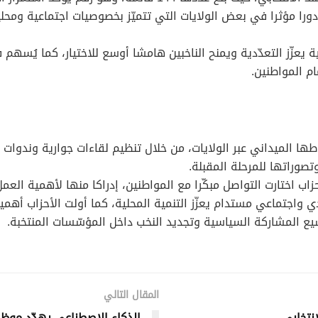
دورا مؤثرا في بعض الولايات التي تتميّز بخصوصيات اجتماعية ومحلية
يعزّز التعدّدية ويمنح الناخبين هامشا أوسع للاختيار، كما يُسهم
م المواطنين.
ا الميداني عبر الولايات، من خلال تنظيم لقاءات جوارية وندوات 
صوراتها للمرحلة المقبلة.
زاب اختارت التواصل مبكّرا مع المواطنين، إدراكا منها لأهمية الع
 واجتماعي مستدام يعزّز التنمية المحلية، كما أولت الأحزاب أهم
وسيع المشاركة السياسية وتجديد النخب داخل المؤسّسات المنتخبة.
المقال التالي
انتخابي
الذكاء الاصطناعي يهدّد مو