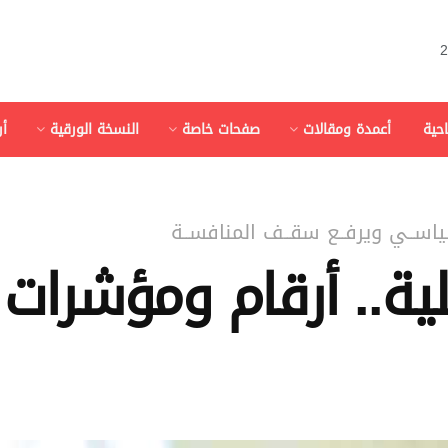
احية
أعمدة ومقالات
صفحات خاصة
النسخة الورقية
أ
لسياســي ويرفــع سقــف المنافســة