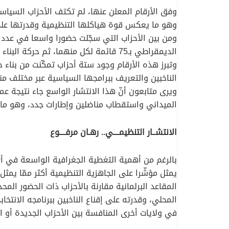
وفق الأرقام المعلن عنها، لم تكتف الأحزاب السياس
وهو ما يعكس قوة هياكلها التنظيمية وقدرتها على 
الديمقراطي بـ75 قائمة لكل منهما، ثم حركة البناء الوطني بـ71 قائمة وحركة مجتمع السلم بـ70 قائمة، فيما سجّل حزب صوت الشعب حضورا لافتا بـ58 قائمة.
وتبرز هذه الأرقام وجود ستة أحزاب تمكّنت من بناء 
الناخبين والتعريف ببرامجها السياسية عبر مختلف منا
ويرى متابعون أنّ هذا الانتشار الواسع جاء نتيجة ع
الميداني واستقطاب مناضلين وإطارات جدد، وهو ما
الانتشــار التنظيمــــي.. رهـان مرفــــوع
بالرغم من أهمية التغطية الجغرافية الواسعة في أي
يمثل مؤشّرا على الجاهزية التنظيمية أكثر ممّا يمث
المقاعد البرلمانية مقارنة بالأحزاب ذات الحضور الم
المحلي، وقدرته على إقناع الناخبين ببرنامجه الانتخ
في ولايات أخرى المنافسة بين الأحزاب الجديدة أو الق