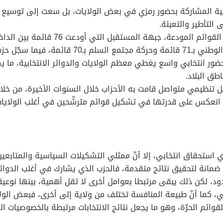
ية المشاركة بحضور رمزي في بعض الولايات، بل سعت إلى توسيع انتش
التأطير والتعبئة.
ومن بين الأحزاب التي سجّلت حضورا واسعا
حضور انتخابي واسع يغطي معظم الولايات والدوائر الانتخابية، ما 
طق البلاد.
مل تنظيمي متواصل قامت به الأحزاب خلال السنوات الأخيرة، من خلا
 انعكس على قدرتها في تشكيل قوائم مترشّحين في أغلب الولايات
 استحقاق انتخابي، إلا أنّ ممثلي التشكيلات السياسية والمتابعي
ل ضمانة لتحقيق نتائج متقدمة، فالحزب الذي يشارك في أغلب الدوائ
حدود، لكن ذلك يبقى مرتبطا بعوامل أخرى لا تقل أهمية، بينها نوعي
ابي، كما أنّ طبيعة المنافسة تختلف من ولاية إلى أخرى، فبعض الولا
وائم الحرّة، وهو ما يجعل نتائج الانتخابات مرتبطة بالخصوصيات الم